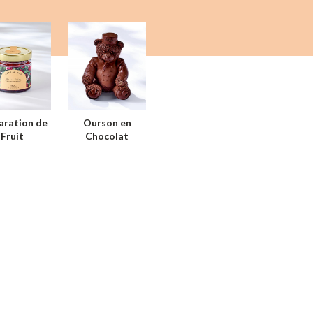
aration de
Ourson en
Fruit
Chocolat