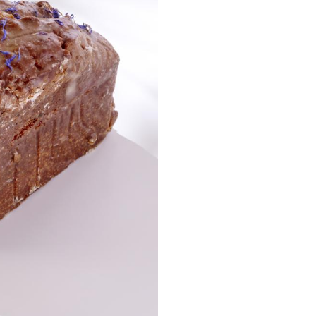
32,
AJOUTER AU
Click & collect