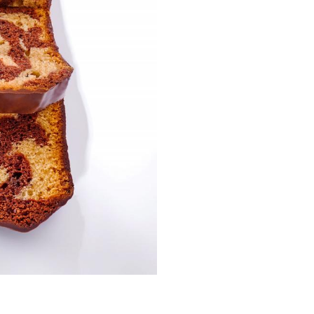
32,
AJOUTER AU
Click & collect
LE COMPTOIR
CAMBON