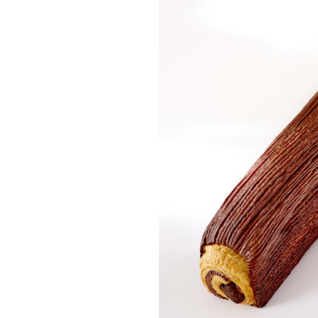
€
,00
R AU PANIER