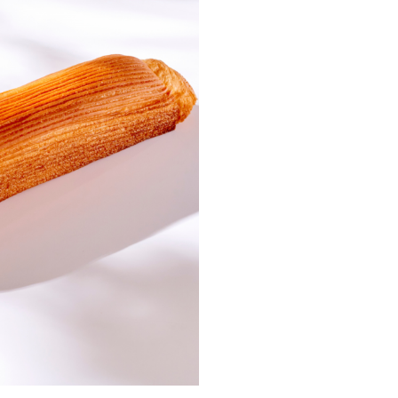
4,0
AJOUTER AU
Click & collect
LE COMPTOIR
CAMBON