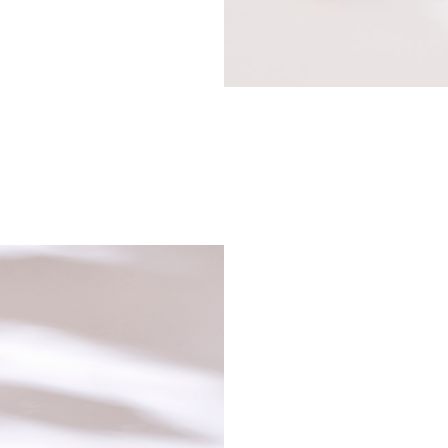
LE COMPTOIR
/
SÈVRES