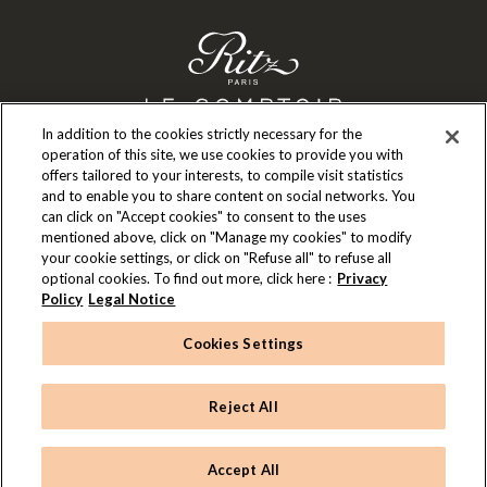
In addition to the cookies strictly necessary for the
operation of this site, we use cookies to provide you with
offers tailored to your interests, to compile visit statistics
LE COMPTOIR
and to enable you to share content on social networks. You
can click on "Accept cookies" to consent to the uses
Notre vision
mentioned above, click on "Manage my cookies" to modify
INFOS & CONTACT
your cookie settings, or click on "Refuse all" to refuse all
Mon compte
optional cookies. To find out more, click here :
Privacy
Nous contacter
Policy
Legal Notice
L'UNIVERS RITZ
Les boutiques
Cookies Settings
Le Ritz Paris
Recrutement
L'École Ritz Escoffier
©The
©Ritz Paris Le Comptoir
Mentions légales et conditions d'utilisation
Reject All
Ritz Paris La Boutique
Politique de confidentialité
Conditions générales de vente
FAQ
Ritz
Cookies Settings
Accept All