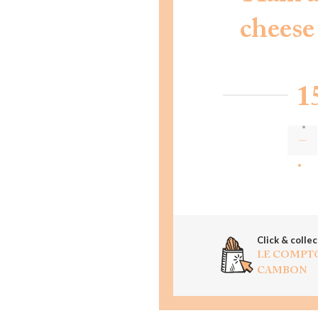
cheese
1
AD
Click & collec
LE COMPT
CAMBON