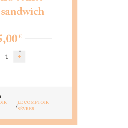
 sandwich
€
5,00
D TO CART
t
OIR
LE COMPTOIR
/
SÈVRES